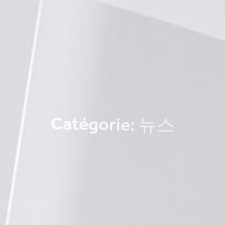
C
a
t
é
g
o
r
i
e
:
뉴
스