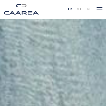
FR
KO
EN