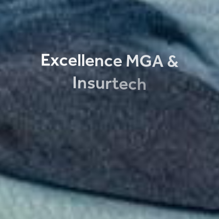
E
x
c
e
l
l
e
n
c
e
M
G
A
&
I
n
s
u
r
t
e
c
h
En associant deux métiers complémentaires, MGA et
Insurtech, CAAREA a su se distinguer en anticipant les
comportements des automobilistes et ainsi répondre aux
besoins des acteurs du Monde de l’Automobile. En misant
sur les technologies de demain, CAAREA reste pionnier
des assurances affinitaires automobiles.