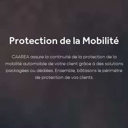
P
r
o
t
e
c
t
i
o
n
d
e
l
a
M
o
b
i
l
i
t
é
CAAREA assure la continuité de la protection de la
mobilité automobile de votre client grâce à des solutions
packagées ou dédiées. Ensemble, bâtissons le périmètre
de protection de vos clients.