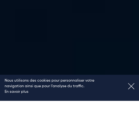
Découvrir nos offres
Nous utilisons des cookies pour personnaliser votre
navigation ainsi que pour l’analyse du traffic.
En savoir plus
Nos offres affinitaires permettent de préserver l’usage de la
Mobilité automobile. Cette protection de la mobilité