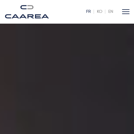
FR
KO
EN