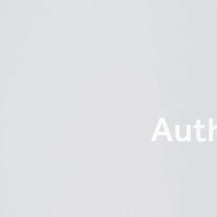
A
u
t