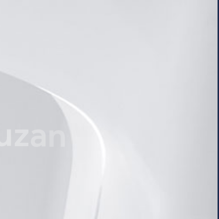
u
z
a
n