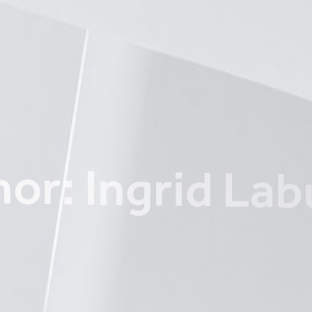
h
o
r
:
I
n
g
r
i
d
L
a
b